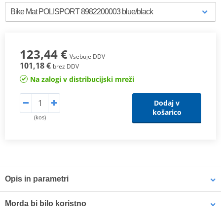
123,44 €
Vsebuje DDV
101,18 €
brez DDV
Na zalogi v distribucijski mreži
Dodaj v
košarico
(kos)
Opis in parametri
Skvělý doplněk pro závodní týmy i domácí mechaniky. Vyvinuto na
Morda bi bilo koristno
základě regulací FIM pro rozlité kapaliny. Vyniká skládacím
designem, který umožňuje snadnou manipulaci pro přenášení a