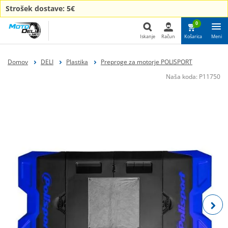
Strošek dostave: 5€
0
Iskanje
Račun
Košarica
Meni
Iskanje
Domov
DELI
Plastika
Preproge za motorje POLISPORT
Naša koda:
P11750