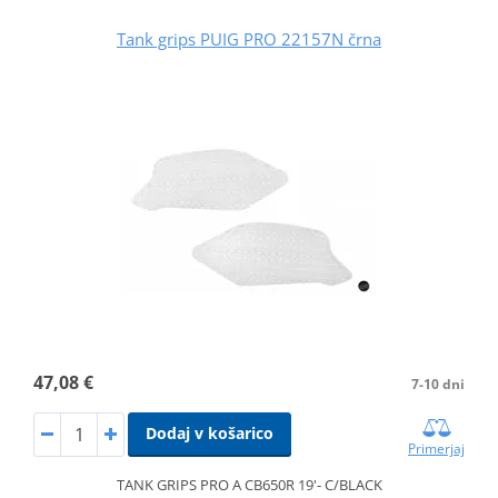
Tank grips PUIG PRO 22157N črna
47,08 €
7-10 dni
Dodaj v košarico
Primerjaj
TANK GRIPS PRO A CB650R 19'- C/BLACK