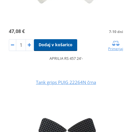
47,08 €
7-10 dni
Dodaj v košarico
Primerjaj
APRILIA RS 457 24'-
Tank grips PUIG 22264N črna