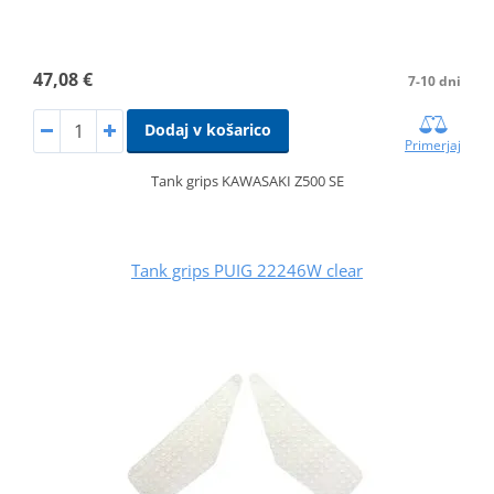
47,08 €
7-10 dni
Dodaj v košarico
Primerjaj
Tank grips KAWASAKI Z500 SE
Tank grips PUIG 22246W clear