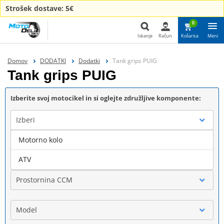
Strošek dostave: 5€
0
Iskanje
Račun
Košarica
Meni
Iskanje
Domov
DODATKI
Dodatki
Tank grips PUIG
Tank grips PUIG
Izberite svoj motocikel in si oglejte združljive komponente:
Izberi
Motorno kolo
Blagovna znamka
ATV
Prostornina CCM
Model