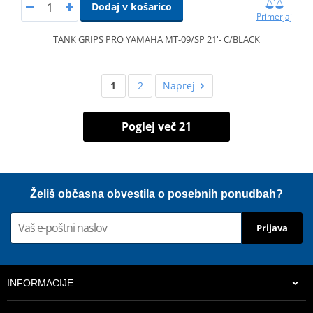
Dodaj v košarico
Primerjaj
TANK GRIPS PRO YAMAHA MT-09/SP 21'- C/BLACK
1
2
Naprej
Poglej več 21
Želiš občasna obvestila o posebnih ponudbah?
Prijava
INFORMACIJE