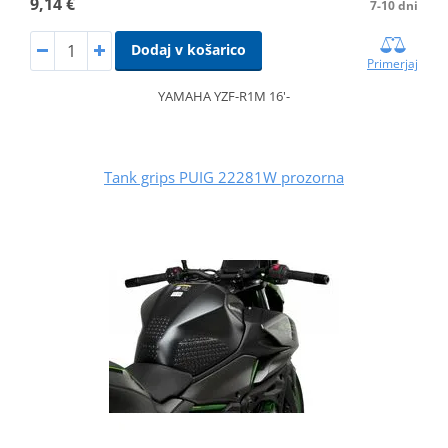
9,14 €
7-10 dni
Dodaj v košarico
Primerjaj
YAMAHA YZF-R1M 16'-
Tank grips PUIG 22281W prozorna