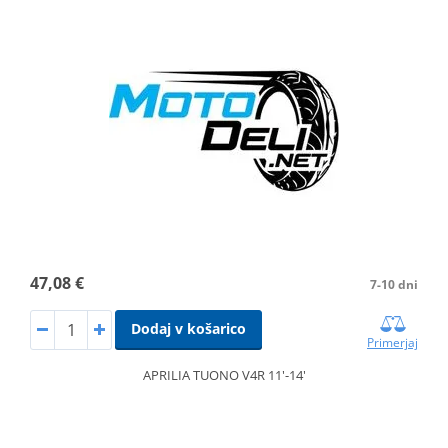
47,08 €
7-10 dni
Dodaj v košarico
Primerjaj
APRILIA TUONO V4R 11'-14'