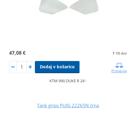
47,08 €
7-10 dni
Dodaj v košarico
Primerjaj
KTM 990 DUKE R 24'-
Tank grips PUIG 22265N črna